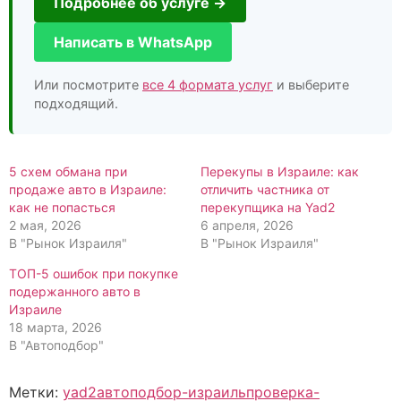
Подробнее об услуге →
Написать в WhatsApp
Или посмотрите
все 4 формата услуг
и выберите
подходящий.
5 схем обмана при
Перекупы в Израиле: как
продаже авто в Израиле:
отличить частника от
как не попасться
перекупщика на Yad2
2 мая, 2026
6 апреля, 2026
В "Рынок Израиля"
В "Рынок Израиля"
ТОП-5 ошибок при покупке
подержанного авто в
Израиле
18 марта, 2026
В "Автоподбор"
Метки:
yad2
автоподбор-израиль
проверка-